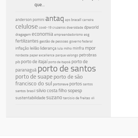
que...
antaq
anderson pomini
bracell
aps
carreira
celulose
dpworld
covid-19
cruzeiros
diversidade
economia
dragagem
esg
empreendedorismo
fertilizantes
gestão de pessoas
governo federal
mpor
leilão
liderança
inflação
minfra
lula
milho
petrobras
nordeste
paper excellence
parque valongo
porto de itajaí
porto de
pib
porto de itapoá
porto de santos
paranaguá
porto de suape
porto de são
francisco do sul
portos
portonave
santos
silvio costa filho
sopesp
santos brasil
suzano
sustentabilidade
tarcisio de freitas
vli