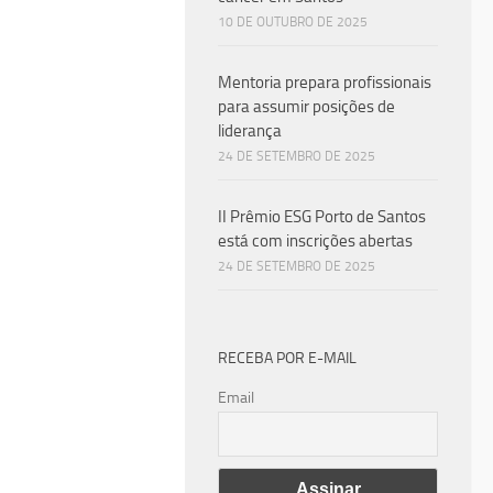
10 DE OUTUBRO DE 2025
Mentoria prepara profissionais
eiro prevê
para assumir posições de
2% para 2024
liderança
24 DE SETEMBRO DE 2025
imento do PIB
3%.
II Prêmio ESG Porto de Santos
está com inscrições abertas
24 DE SETEMBRO DE 2025
BRO DE 2022
nal recua
RECEBA POR E-MAIL
Email
s pelo IBGE
uada no Pará