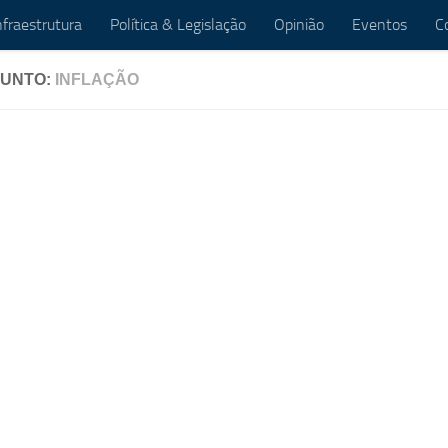
nfraestrutura
Política & Legislação
Opinião
Eventos
C
UNTO:
INFLAÇÃO
CIOS
18 DE JANEIRO DE 2026
EM ALTA
/
NEGÓCIOS
13 DE NOVEMBRO DE 2
cado reduz para 4,05%
BC leiloará US$
ectativas da inflação
reservas intern
a 2026
para segurar dó
es do Boletim Focus se
Moeda norte-america
iveram estáveis em relação às
estável a R$ 5,77.
sões anteriores.