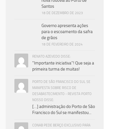
trim
nova rodovia ao Porto de
Santos
18 DE DEZEMBRO DE 2023
Governo apresenta ações
para o escoamento da safra
de grãos
18 DE FEVEREIRO DE 2024
RENATO AZEVEDO DISSE:
"Importante iniciativa"! Que seja a
primeira turma de muitas!
PORTO DE SÃO FRANCISCO DO SUL SE
MANIFESTA SOBRE RISCO DE
DESABASTECIMENTO - REVISTA PORTO
NOSSO DISSE:
[…] administração do Porto de São
Francisco do Sul se manifestou...
CONAB PEDE BERÇO EXCLUSIVO PARA