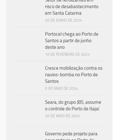
Setor de fertilizantes em
Expe
risco de desabastecimento
econ
em Santa Catarina
Banc
20 DE JUNHO DE 2024
Portocel chega ao Porto de
Santos a partir de junho
deste ano
10 DE FEVEREIRO DE 2024
EM A
21 D
Cresce mobilização contra os
navios-bomba no Porto de
Imp
Santos
pre
5 DE MAIO DE 2024
bra
Seara, do grupo JBS, assume
o controle do Porto de Itajaí
Estu
26 DE MAIO DE 2024
Tran
a pr
perm
Governo pede projeto para