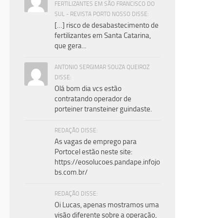
FERTILIZANTES EM SÃO FRANCISCO DO
SUL - REVISTA PORTO NOSSO DISSE:
[…] risco de desabastecimento de
fertilizantes em Santa Catarina,
que gera...
ANTONIO SERGIMAR SOUZA QUEIROZ
DISSE:
Olá bom dia vcs estão
contratando operador de
porteiner transteiner guindaste.
REDAÇÃO DISSE:
As vagas de emprego para
Portocel estão neste site:
https://eosolucoes.pandape.infojo
bs.com.br/
REDAÇÃO DISSE:
Oi Lucas, apenas mostramos uma
visão diferente sobre a operação,