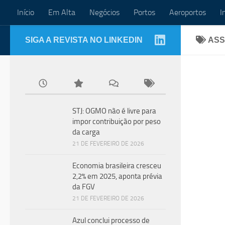
Início
Em Alta
Negócios
Portos
Aeroportos
I
Skip to content
SIGA A REVISTA NO LINKEDIN
ASS
NEGÓ
Mer
STJ: OGMO não é livre para
exp
impor contribuição por peso
da carga
par
21 DE FEVEREIRO DE 2026
Índic
Economia brasileira cresceu
mant
2,2% em 2025, aponta prévia
previ
da FGV
21 DE FEVEREIRO DE 2026
Azul conclui processo de