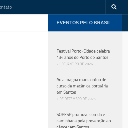
ontato
EVENTOS PELO BRASIL
Festival Porto-Cidade celebra
024
134 anos do Porto de Santos
23 DE JANEIRO DE 2026
 4 bi de
acionais
Aula magna marca início de
lar
curso de mecânica portuária
em Santos
na fechou
1 DE DEZEMBRO DE 2025
SOPESP promove corrida e
caminhada pela prevenção ao
câncer em Santos