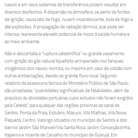
navios e em seus sistemas de transferência podem resultar em
diversos desfechos. A dispersão na atmosfera, se perto de fontes
de ignição, causa jato de fogo, nuvem incandescente, bola de fogo e
até explosões. A propagação de radiação térmica, que pode ser
intensa, representa elevado potencial de riscos à saúde humana e
ao meio ambiente.
Não é descartada a “ruptura catastrófica” ou grande vazamento
com ignição do gás natural liquefeito armazenado nos tanques
criogênicos dos navios-bomba, ou mesmo em caso de colisão com
outras embarcações, devido ao grande fluxo local. Segundo
relatório da assessoria técnica do Ministério Público de São Paulo,
são projetadas “quantidades significativas de fatalidades, além de
prejuízos às atividades portuárias cujos estudos não foram exigidos
pela Cetesb” para qualquer das regiões próximas ao canal de
Santos: Ponta da Praia, Estuário, Macuco, Vila Mathias, Vila Nova,
Paquetá, Centro, Valongo situados no município de Santos e dos
bairros Jardim São Manoel/Vila Santa Rosa, Jardim Conceiçãozinha,
Itapema e Vicente de Carvalho no município de Guarujá. Em