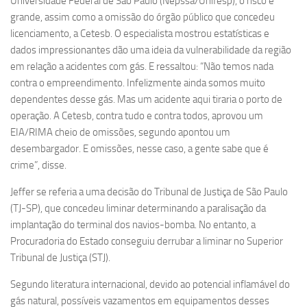
Universidade Federal de São Paulo (Nepssa/Unifesp), o risco é
grande, assim como a omissão do órgão público que concedeu
licenciamento, a Cetesb. O especialista mostrou estatísticas e
dados impressionantes dão uma ideia da vulnerabilidade da região
em relação a acidentes com gás. E ressaltou: “Não temos nada
contra o empreendimento. Infelizmente ainda somos muito
dependentes desse gás. Mas um acidente aqui tiraria o porto de
operação. A Cetesb, contra tudo e contra todos, aprovou um
EIA/RIMA cheio de omissões, segundo apontou um
desembargador. E omissões, nesse caso, a gente sabe que é
crime”, disse.
Jeffer se referia a uma decisão do Tribunal de Justiça de São Paulo
(TJ-SP), que concedeu liminar determinando a paralisação da
implantação do terminal dos navios-bomba. No entanto, a
Procuradoria do Estado conseguiu derrubar a liminar no Superior
Tribunal de Justiça (STJ).
Segundo literatura internacional, devido ao potencial inflamável do
gás natural, possíveis vazamentos em equipamentos desses