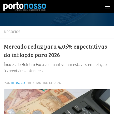
Skip to content
NEGÓCIOS
Mercado reduz para 4,05% expectativas
da inflação para 2026
Índices do Boletim Focus se mantiveram estáveis em relação
às previsões anteriores.
POR
REDAÇÃO
·
18 DE JANEIRO DE 2026