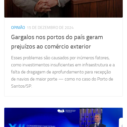
OPINIÃO
15 DE DEZEMBRO DE 2024
Gargalos nos portos do país geram
prejuízos ao comércio exterior
Esses problemas são causados por inúmeros fatores,
como investimentos insuficientes em infraestrutura e a
falta de dragagem de aprofundamento para recepção
de navios de maior porte — como no caso do Porto de
Santos/SP.