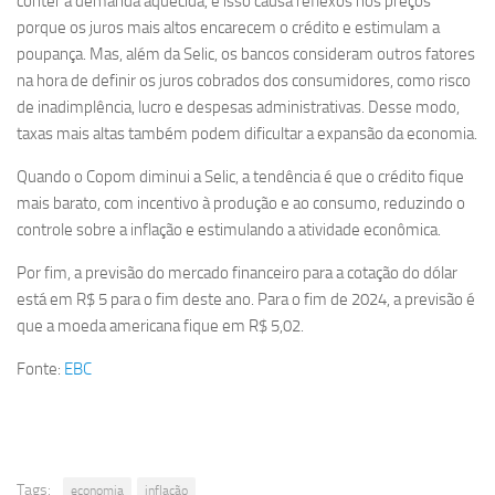
conter a demanda aquecida, e isso causa reflexos nos preços
porque os juros mais altos encarecem o crédito e estimulam a
poupança. Mas, além da Selic, os bancos consideram outros fatores
na hora de definir os juros cobrados dos consumidores, como risco
de inadimplência, lucro e despesas administrativas. Desse modo,
taxas mais altas também podem dificultar a expansão da economia.
Quando o Copom diminui a Selic, a tendência é que o crédito fique
mais barato, com incentivo à produção e ao consumo, reduzindo o
controle sobre a inflação e estimulando a atividade econômica.
Por fim, a previsão do mercado financeiro para a cotação do dólar
está em R$ 5 para o fim deste ano. Para o fim de 2024, a previsão é
que a moeda americana fique em R$ 5,02.
Fonte:
EBC
Tags:
economia
inflação