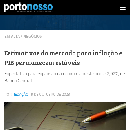
Skip to content
EM ALTA
/
NEGÓCIOS
Estimativas do mercado para inflação e
PIB permanecem estáveis
Expectativa para expansão da economia neste ano é 2,92%, diz
Banco Central.
POR
REDAÇÃO
·
9 DE OUTUBRO DE 2023