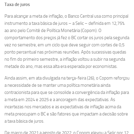
Taxa de juros
Para alcançar a meta de inflação, o Banco Central usa como principal
instrumento a taxa básica de juros – a Selic – definida em 12,75%
ao ano pelo Comitê de Política Monetária (Copom). O
comportamento dos preços já fez o BC cortar os juros pela segunda
vez no semestre, em um ciclo que deve seguir com cortes de 0,5
ponto percentual nas próximas reuniões. Após sucessivas quedas
no fim do primeiro semestre, a inflação voltou a subir na segunda
metade do ano, mas essa alta era esperada por economistas.
Ainda assim, em ata divulgada na terça-feira (26), o Copom reforçou
a necessidade de se manter uma política monetária ainda
contracionista para que se consolide a convergência da inflação para
a meta em 2024 e 2025 e a ancoragem das expectativas. As
incertezas nos mercados e as expectativas de inflação acima da
meta preocupam o BC e são fatores que impactam a decisão sobre
a taxa básica de juros.
De março de 2021 a agosto de 2022, o Copom elevou a Selic por 12