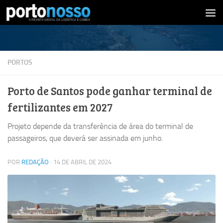
Skip to content
PORTOS
Porto de Santos pode ganhar terminal de
fertilizantes em 2027
Projeto depende da transferência de área do terminal de
passageiros, que deverá ser assinada em junho.
POR
REDAÇÃO
·
14 DE ABRIL DE 2024