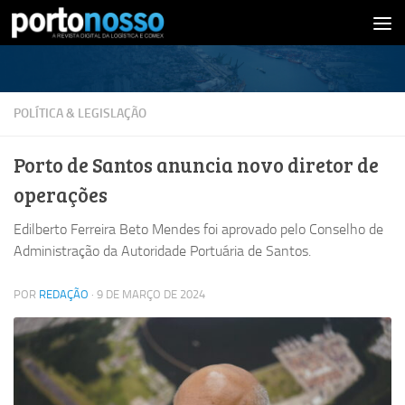
Skip to content
POLÍTICA & LEGISLAÇÃO
Porto de Santos anuncia novo diretor de
operações
Edilberto Ferreira Beto Mendes foi aprovado pelo Conselho de
Administração da Autoridade Portuária de Santos.
POR
REDAÇÃO
·
9 DE MARÇO DE 2024