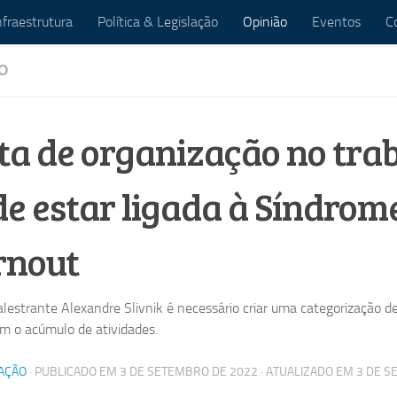
nfraestrutura
Política & Legislação
Opinião
Eventos
C
O
ta de organização no tra
e estar ligada à Síndrom
rnout
alestrante Alexandre Slivnik é necessário criar uma categorização d
om o acúmulo de atividades.
AÇÃO
· PUBLICADO EM
3 DE SETEMBRO DE 2022
· ATUALIZADO EM
3 DE S