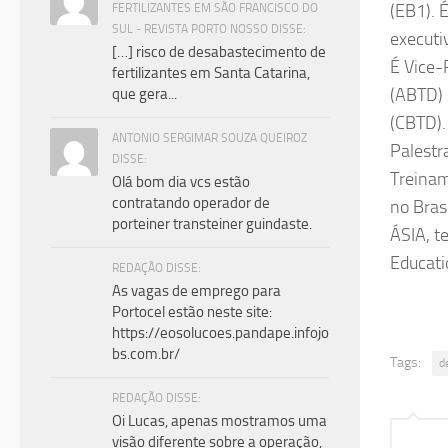
(EB1). É
FERTILIZANTES EM SÃO FRANCISCO DO
SUL - REVISTA PORTO NOSSO DISSE:
executi
[…] risco de desabastecimento de
É Vice-
fertilizantes em Santa Catarina,
(ABTD) 
que gera...
(CBTD).
ANTONIO SERGIMAR SOUZA QUEIROZ
Palestr
DISSE:
Treinam
Olá bom dia vcs estão
contratando operador de
no Bras
porteiner transteiner guindaste.
ÁSIA, t
Educati
REDAÇÃO DISSE:
As vagas de emprego para
Portocel estão neste site:
https://eosolucoes.pandape.infojo
bs.com.br/
Tags:
d
REDAÇÃO DISSE:
Oi Lucas, apenas mostramos uma
visão diferente sobre a operação,