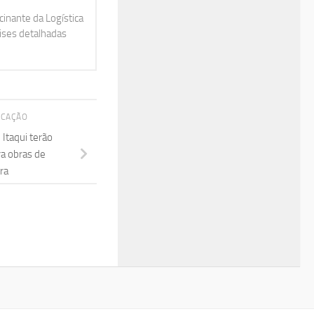
inante da Logística
lises detalhadas
ICAÇÃO
 Itaqui terão
ra obras de
ra