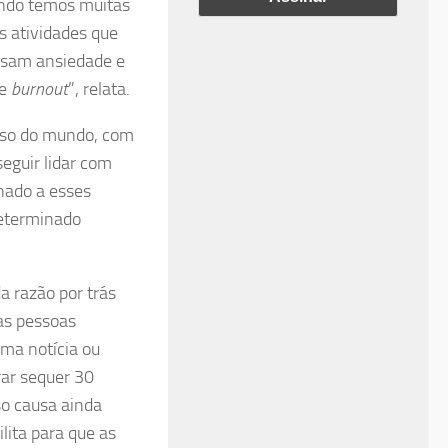
ando temos muitas
s atividades que
usam ansiedade e
de
burnout
”, relata.
ioso do mundo, com
eguir lidar com
onado a esses
determinado
a razão por trás
 as pessoas
ma notícia ou
ar sequer 30
so causa ainda
lita para que as