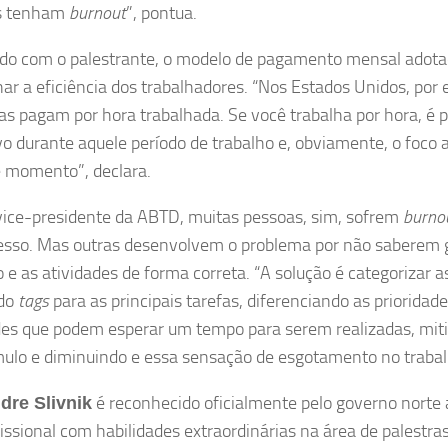
s tenham
burnout
”, pontua.
do com o palestrante, o modelo de pagamento mensal adotad
har a eficiência dos trabalhadores. “Nos Estados Unidos, por
s pagam por hora trabalhada. Se você trabalha por hora, é p
vo durante aquele período de trabalho e, obviamente, o foco
 momento”, declara.
vice-presidente da ABTD, muitas pessoas, sim, sofrem
burno
sso. Mas outras desenvolvem o problema por não saberem g
o e as atividades de forma correta. “A solução é categorizar a
ndo
tags
para as principais tarefas, diferenciando as prioridad
des que podem esperar um tempo para serem realizadas, mit
ulo e diminuindo e essa sensação de esgotamento no trabal
é reconhecido oficialmente pelo governo nort
dre Slivnik
issional com habilidades extraordinárias na área de palestra