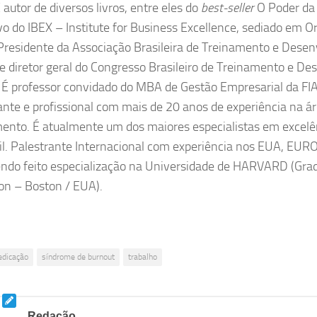
 autor de diversos livros, entre eles do
best-seller
O Poder da A
vo do IBEX – Institute for Business Excellence, sediado em Or
Presidente da Associação Brasileira de Treinamento e Dese
e diretor geral do Congresso Brasileiro de Treinamento e D
 É professor convidado do MBA de Gestão Empresarial da FIA
ante e profissional com mais de 20 anos de experiência na á
ento. É atualmente um dos maiores especialistas em excelê
il. Palestrante Internacional com experiência nos EUA, EUR
endo feito especialização na Universidade de HARVARD (Gra
on – Boston / EUA).
edicação
síndrome de burnout
trabalho
Redação