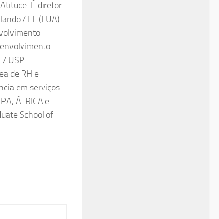
titude. É diretor
lando / FL (EUA).
nvolvimento
esenvolvimento
 / USP.
rea de RH e
ncia em serviços
OPA, ÁFRICA e
duate School of