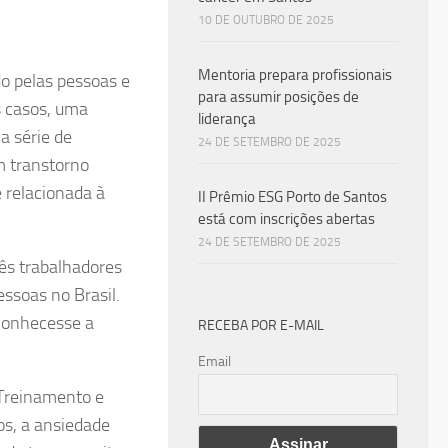
10 DE OUTUBRO DE 2025
Mentoria prepara profissionais
o pelas pessoas e
para assumir posições de
s casos, uma
liderança
a série de
24 DE SETEMBRO DE 2025
m transtorno
 relacionada à
II Prêmio ESG Porto de Santos
está com inscrições abertas
24 DE SETEMBRO DE 2025
ês trabalhadores
ssoas no Brasil.
conhecesse a
RECEBA POR E-MAIL
Email
 Treinamento e
os, a ansiedade