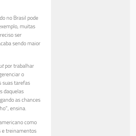
o no Brasil pode
 exemplo, muitas
reciso ser
 acaba sendo maior
ut
por trabalhar
erenciar o
s suas tarefas
es daquelas
igando as chances
ho”, ensina.
e americano como
s e treinamentos