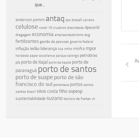
que...
antaq
anderson pomini
bracell
aps
carreira
celulose
dpworld
covid-19
cruzeiros
diversidade
economia
dragagem
esg
empreendedorismo
fertilizantes
gestão de pessoas
governo federal
mpor
leilão
liderança
inflação
minfra
lula
milho
petrobras
nordeste
paper excellence
parque valongo
Av
porto de itajaí
porto de
pib
porto de itapoá
porto de santos
paranaguá
porto de suape
porto de são
francisco do sul
portos
portonave
santos
silvio costa filho
sopesp
santos brasil
suzano
sustentabilidade
tarcisio de freitas
vli