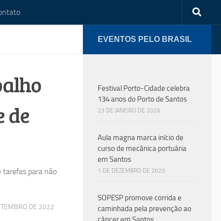
ontato
EVENTOS PELO BRASIL
balho
Festival Porto-Cidade celebra
134 anos do Porto de Santos
e de
23 DE JANEIRO DE 2026
Aula magna marca início de
curso de mecânica portuária
em Santos
e tarefas para não
1 DE DEZEMBRO DE 2025
SOPESP promove corrida e
ETEMBRO DE 2022
caminhada pela prevenção ao
câncer em Santos