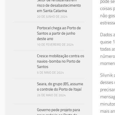
Setor de fertilizantes em
pode s
risco de desabastecimento
coisas 
em Santa Catarina
não gos
20 DE JUNHO DE 2024
estress
Portocel chega ao Porto de
Santos a partir de junho
Dados a
deste ano
quase 1
10 DE FEVEREIRO DE 2024
todas a
números
Cresce mobilização contra os
navios-bomba no Porto de
momento
Santos
5 DE MAIO DE 2024
Slivnik
desses 
Seara, do grupo JBS, assume
precisa
o controle do Porto de Itajaí
26 DE MAIO DE 2024
mensage
minutos
Governo pede projeto para
mais an