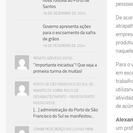
nova rodovia ao Porto de
pessoa
Santos
18 DE DEZEMBRO DE 2023
De acor
atrapal
Governo apresenta ações
para o escoamento da safra
empresa
de grãos
produti
18 DE FEVEREIRO DE 2024
naquele
RENATO AZEVEDO DISSE:
Para o 
"Importante iniciativa"! Que seja a
primeira turma de muitas!
em exce
trabalh
PORTO DE SÃO FRANCISCO DO SUL SE
utiliza
MANIFESTA SOBRE RISCO DE
ativida
DESABASTECIMENTO - REVISTA PORTO
NOSSO DISSE:
de acúm
[…] administração do Porto de São
Francisco do Sul se manifestou...
Alexan
um prof
CONAB PEDE BERÇO EXCLUSIVO PARA