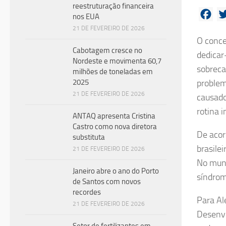
reestruturação financeira
Fac
nos EUA
21 DE FEVEREIRO DE 2026
O conce
Cabotagem cresce no
dedicar
Nordeste e movimenta 60,7
sobreca
milhões de toneladas em
2025
problem
21 DE FEVEREIRO DE 2026
causado
rotina 
ANTAQ apresenta Cristina
Castro como nova diretora
De acor
substituta
brasile
21 DE FEVEREIRO DE 2026
No mund
Janeiro abre o ano do Porto
síndrom
de Santos com novos
recordes
Para Al
21 DE FEVEREIRO DE 2026
Desenvo