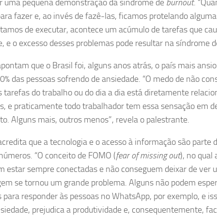
er uma pequena demonstração da síndrome de
burnout
. “Qu
para fazer e, ao invés de fazê-las, ficamos protelando alguma
tamos de executar, acontece um acúmulo de tarefas que ca
e, e o excesso desses problemas pode resultar na síndrome 
pontam que o Brasil foi, alguns anos atrás, o país mais ans
0% das pessoas sofrendo de ansiedade. “O medo de não cons
s tarefas do trabalho ou do dia a dia está diretamente relaci
, e praticamente todo trabalhador tem essa sensação em 
. Alguns mais, outros menos”, revela o palestrante.
 acredita que a tecnologia e o acesso à informação são parte d
números. “O conceito de FOMO (
fear of missing out
), no qual
m estar sempre conectadas e não conseguem deixar de ver u
m se tornou um grande problema. Alguns não podem esper
 para responder às pessoas no WhatsApp, por exemplo, e is
siedade, prejudica a produtividade e, consequentemente, faci