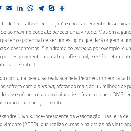
ebook
Twitter
Email
LinkedIn
WhatsApp
Telegram
Skype
Share
ito de “Trabalho e Dedicação” é constantemente disseminad
-se ao máximo pode até parecer uma virtude. Mas em algun
rga tem o potencial de ser um estopim que dará origem a um
as e desconfortos. A síndrome de
burnout
, por exemplo, é u
 pelo esgotamento mental e profissional, e está diretamente
intensa de trabalho.
do com uma pesquisa realizada pela Pebmed, um em cada tr
iros sofrem com o
burnout
, afetando mais de 30 milhões de pe
o, esse número é ainda maior e isso fez com que a OMS re
e como uma doença do trabalho.
exandre Slivnik, vice-presidente da Associação Brasileira de
lvimento (ABTD), que realiza cursos e palestras há vinte an