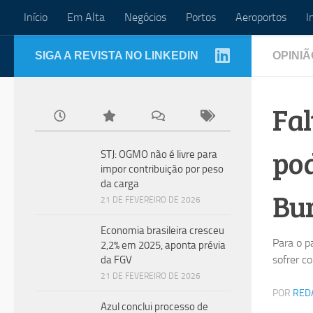
Início
Em Alta
Negócios
Portos
Aeroportos
I
Skip to content
SIGA A REVISTA NO LINKEDIN
OPINIÃ
Fal
pod
STJ: OGMO não é livre para
impor contribuição por peso
da carga
Bu
21 DE FEVEREIRO DE 2026
Economia brasileira cresceu
Para o p
2,2% em 2025, aponta prévia
sofrer c
da FGV
21 DE FEVEREIRO DE 2026
POR
RED
Azul conclui processo de