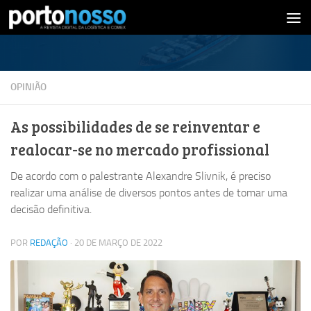
Skip to content
OPINIÃO
As possibilidades de se reinventar e
realocar-se no mercado profissional
De acordo com o palestrante Alexandre Slivnik, é preciso
realizar uma análise de diversos pontos antes de tomar uma
decisão definitiva.
POR
REDAÇÃO
·
20 DE MARÇO DE 2022