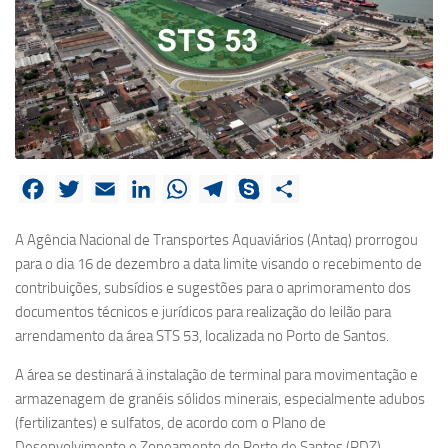
Facebook
Twitter
Email
LinkedIn
WhatsApp
Telegram
Skype
Share
A Agência Nacional de Transportes Aquaviários (Antaq) prorrogou
para o dia 16 de dezembro a data limite visando o recebimento de
contribuições, subsídios e sugestões para o aprimoramento dos
documentos técnicos e jurídicos para realização do leilão para
arrendamento da área STS 53, localizada no Porto de Santos.
A área se destinará à instalação de terminal para movimentação e
armazenagem de granéis sólidos minerais, especialmente adubos
(fertilizantes) e sulfatos, de acordo com o Plano de
Desenvolvimento e Zoneamento do Porto de Santos (PDZ).