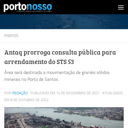
Skip to content
PORTOS
Antaq prorroga consulta pública para
arrendamento do STS 53
Área será destinada a movimentação de granéis sólidos
minerais no Porto de Santos.
POR
REDAÇÃO
· PUBLICADO EM
14 DE NOVEMBRO DE 2021
· ATUALIZADO
EM
8 DE OUTUBRO DE 2022