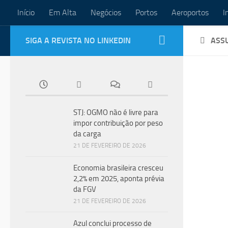
Início
Em Alta
Negócios
Portos
Aeroportos
I
Skip to content
SIGA A REVISTA NO LINKEDIN
ASS
AERO
LEGI
STJ: OGMO não é livre para
6 DE
impor contribuição por peso
Gov
da carga
ref
21 DE FEVEREIRO DE 2026
por
Economia brasileira cresceu
2,2% em 2025, aponta prévia
Decr
da FGV
medi
21 DE FEVEREIRO DE 2026
crime
até m
Azul conclui processo de