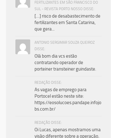
FERTILIZANTES EM SÃO FRANCISCO DO
SUL - REVISTA PORTO NOSSO DISSE:
[…] risco de desabastecimento de
fertilizantes em Santa Catarina,
que gera...
ANTONIO SERGIMAR SOUZA QUEIROZ
DISSE:
Olá bom dia vcs estão
contratando operador de
porteiner transteiner guindaste.
REDAÇÃO DISSE:
As vagas de emprego para
Portocel estão neste site:
https://eosolucoes.pandape.infojo
bs.com.br/
REDAÇÃO DISSE:
Oi Lucas, apenas mostramos uma
visão diferente sobre a operação,