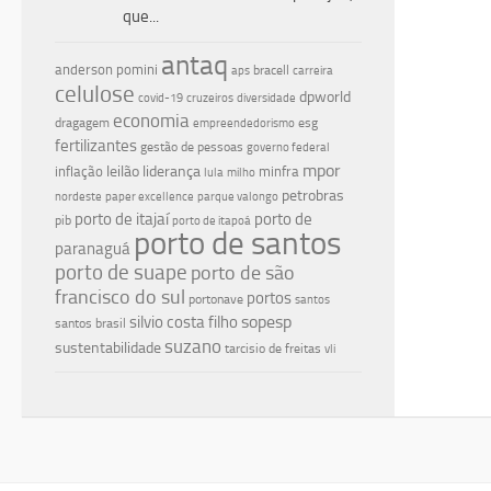
que...
antaq
anderson pomini
bracell
aps
carreira
celulose
dpworld
covid-19
cruzeiros
diversidade
economia
dragagem
esg
empreendedorismo
fertilizantes
gestão de pessoas
governo federal
mpor
leilão
liderança
inflação
minfra
lula
milho
petrobras
nordeste
paper excellence
parque valongo
porto de itajaí
porto de
pib
porto de itapoá
porto de santos
paranaguá
porto de suape
porto de são
francisco do sul
portos
portonave
santos
silvio costa filho
sopesp
santos brasil
suzano
sustentabilidade
tarcisio de freitas
vli