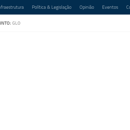
nfraestrutura
Política & Legislação
Opinião
Eventos
C
UNTO:
GLO
PORTOS
/
EM ALTA
/
POLÍTICA &
SLAÇÃO
 NOVEMBRO DE 2023
erno decreta GLO para
orçar segurança em
tos e aeroportos
eto do Governo Federal traz
das de combate à violência e
 de organização que serão válidas
aio de 2024. Costa Filho reafirma