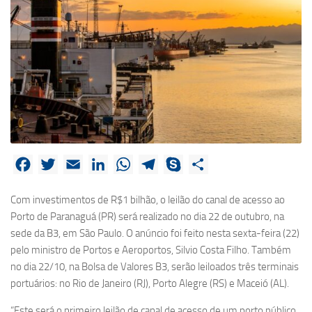
Facebook
Twitter
Email
LinkedIn
WhatsApp
Telegram
Skype
Share
Com investimentos de R$1 bilhão, o leilão do canal de acesso ao
Porto de Paranaguá (PR) será realizado no dia 22 de outubro, na
sede da B3, em São Paulo. O anúncio foi feito nesta sexta-feira (22)
pelo ministro de Portos e Aeroportos, Silvio Costa Filho. Também
no dia 22/10, na Bolsa de Valores B3, serão leiloados três terminais
portuários: no Rio de Janeiro (RJ), Porto Alegre (RS) e Maceió (AL).
“Este será o primeiro leilão de canal de acesso de um porto público