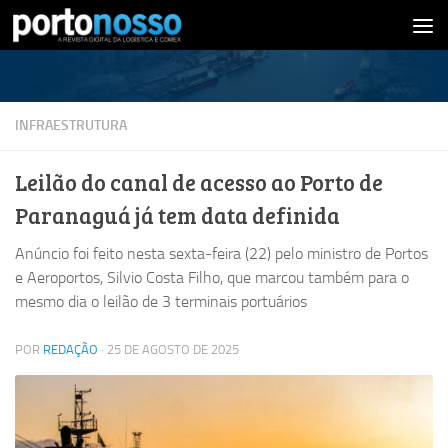
Skip to content
INFRAESTRUTURA
Leilão do canal de acesso ao Porto de
Paranaguá já tem data definida
Anúncio foi feito nesta sexta-feira (22) pelo ministro de Portos
e Aeroportos, Silvio Costa Filho, que marcou também para o
mesmo dia o leilão de 3 terminais portuários
POR
REDAÇÃO
·
25 DE AGOSTO DE 2025