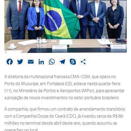
Facebook
Twitter
Email
LinkedIn
WhatsApp
Telegram
Skype
Share
A diretoria da multinacional francesa CMA-CGM, que opera no
Porto do Mucuripe, em Fortaleza (CE), esteve nesta quarta-feira
(11), no Ministério de Portos e Aeroportos (MPor), para apresentar
a projeção de novos investimentos no setor portuário brasileiro.
A companhia, que firmou um contrato de arrendamento transitório
com a Companhia Docas do Ceará (CDC), já investiu cerca de R$ 80
milhões no terminal desde abril deste ano, quando assumiu as
operações no local.