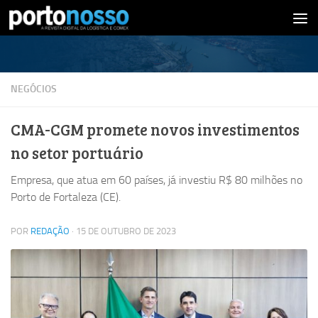
Skip to content
NEGÓCIOS
CMA-CGM promete novos investimentos
no setor portuário
Empresa, que atua em 60 países, já investiu R$ 80 milhões no
Porto de Fortaleza (CE).
POR
REDAÇÃO
·
15 DE OUTUBRO DE 2023