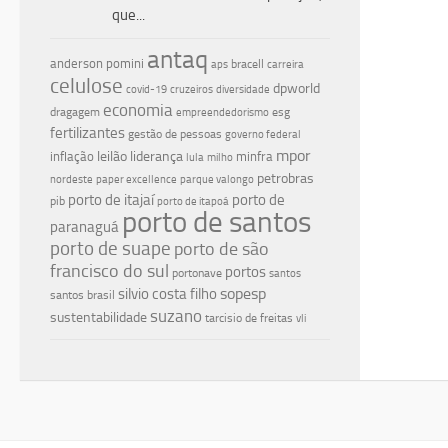
que...
antaq
anderson pomini
bracell
aps
carreira
celulose
dpworld
covid-19
cruzeiros
diversidade
economia
dragagem
esg
empreendedorismo
fertilizantes
gestão de pessoas
governo federal
mpor
leilão
liderança
inflação
minfra
lula
milho
petrobras
nordeste
paper excellence
parque valongo
porto de itajaí
porto de
pib
porto de itapoá
porto de santos
paranaguá
porto de suape
porto de são
francisco do sul
portos
portonave
santos
silvio costa filho
sopesp
santos brasil
suzano
sustentabilidade
tarcisio de freitas
vli