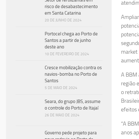
Setor de fertilizantes em
atendim
risco de desabastecimento
em Santa Catarina
Amplian
20 DE JUNHO DE 2024
potenci
Portocel chega ao Porto de
potenci
Santos a partir de junho
segundo
deste ano
market 
10 DE FEVEREIRO DE 2024
aumento
Cresce mobilização contra os
navios-bomba no Porto de
A BBM a
Santos
região 
5 DE MAIO DE 2024
o retra
Brasile
Seara, do grupo JBS, assume
o controle do Porto de Itajaí
efeitos
26 DE MAIO DE 2024
“A BBM 
anos ap
Governo pede projeto para