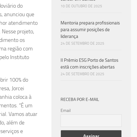
oviário do
10 DE OUTUBRO DE 2025
s, anunciou que
lhor atendimento
Mentoria prepara profissionais
para assumir posições de
. Nesse projeto,
liderança
ndimento os
24 DE SETEMBRO DE 2025
uma região com
elo Instituto
II Prêmio ESG Porto de Santos
está com inscrições abertas
24 DE SETEMBRO DE 2025
brir 100% do
esa, Jorcei
anhia coloca à
RECEBA POR E-MAIL
gmentos. “É um
Email
rial. Vamos atuar
do, além de
 serviços e