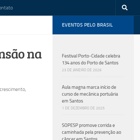
ontato
EVENTOS PELO BRASIL
nsão na
Festival Porto-Cidade celebra
134 anos do Porto de Santos
23 DE JANEIRO DE 2026
Aula magna marca início de
crescimento,
curso de mecânica portuária
em Santos
1 DE DEZEMBRO DE 2025
SOPESP promove corrida e
caminhada pela prevenção ao
câncer em Santos