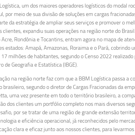
ogística, um dos maiores operadores logísticos do modal rod
l, por meio de sua divisão de soluções em cargas fracionada
rte da estratégia de ampliar seus serviços e promover o me
s clientes, expandiu suas operações na região norte do Brasil
 Acre, Rondônia e Tocantins, entram agora no mapa de ate
es estados: Amapá, Amazonas, Roraima e o Pará, cobrindo 
 17 milhões de habitantes, segundo o Censo 2022 realizado p
ro de Geografia e Estatística (IBGE).
ação na região norte faz com que a BBM Logística passa a co
io brasileiro, segundo o diretor de Cargas Fracionadas da empr
tta, uma vez presente em todo o território brasileiro, a comp
ção dos clientes um portfólio completo nos mais diversos se
safio, por se tratar de uma região de grande extensão territo
nologia e eficiência operacional, já reconhecidos pelo merca
ação clara e eficaz junto aos nossos clientes, para levarmos