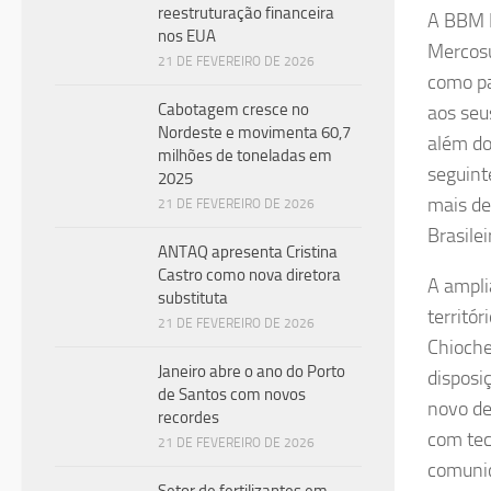
reestruturação financeira
A BBM L
nos EUA
Mercosu
21 DE FEVEREIRO DE 2026
como pa
Cabotagem cresce no
aos seu
Nordeste e movimenta 60,7
além do
milhões de toneladas em
seguint
2025
mais de
21 DE FEVEREIRO DE 2026
Brasilei
ANTAQ apresenta Cristina
Castro como nova diretora
A ampli
substituta
territór
21 DE FEVEREIRO DE 2026
Chioche
Janeiro abre o ano do Porto
disposi
de Santos com novos
novo de
recordes
com tec
21 DE FEVEREIRO DE 2026
comunic