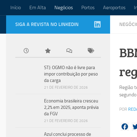
Início
Em Alta
Negócios
Portos
Aeroportos
I
Skip to content
SIGA A REVISTA NO LINKEDIN
NEGÓCI
BB
reg
STJ: OGMO não é livre para
impor contribuição por peso
da carga
Região t
21 DE FEVEREIRO DE 2026
segundo
Economia brasileira cresceu
2,2% em 2025, aponta prévia
POR
RED
da FGV
21 DE FEVEREIRO DE 2026
Fac
Azul conclui processo de