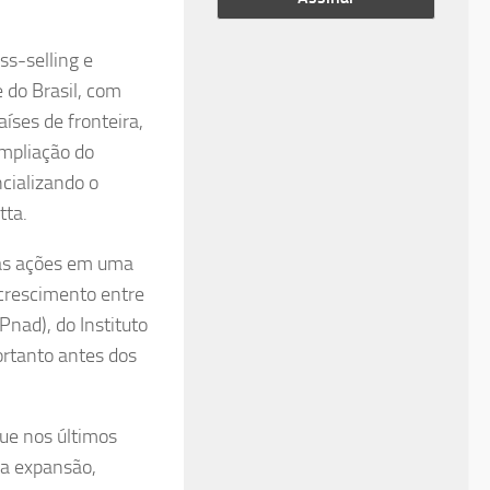
ss-selling e
 do Brasil, com
íses de fronteira,
ampliação do
ncializando o
tta.
uas ações em uma
crescimento entre
Pnad), do Instituto
ortanto antes dos
que nos últimos
sa expansão,