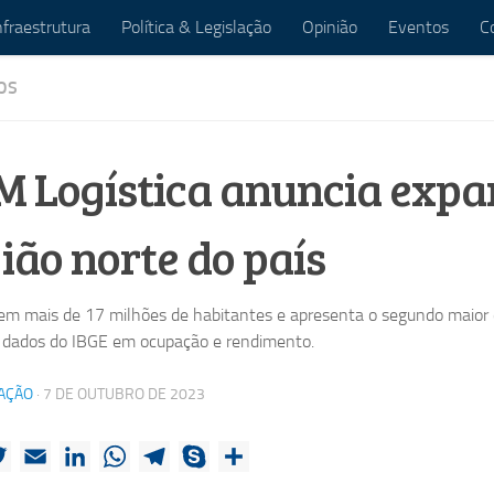
nfraestrutura
Política & Legislação
Opinião
Eventos
C
OS
M Logística anuncia expa
ião norte do país
em mais de 17 milhões de habitantes e apresenta o segundo maior 
 dados do IBGE em ocupação e rendimento.
AÇÃO
·
7 DE OUTUBRO DE 2023
ebook
Twitter
Email
LinkedIn
WhatsApp
Telegram
Skype
Share