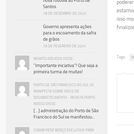
nova rodovia ao Porto de
poderem
Santos
estamos
18 DE DEZEMBRO DE 2023
isso mo
Governo apresenta ações
finaliz
para o escoamento da safra
de grãos
18 DE FEVEREIRO DE 2024
Tags:
b
RENATO AZEVEDO DISSE:
"Importante iniciativa"! Que seja a
primeira turma de muitas!
PORTO DE SÃO FRANCISCO DO SUL SE
MANIFESTA SOBRE RISCO DE
DESABASTECIMENTO - REVISTA PORTO
NOSSO DISSE:
[…] administração do Porto de São
Francisco do Sul se manifestou...
CONAB PEDE BERÇO EXCLUSIVO PARA