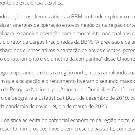
ento de excelência”, explica.
do a ação dos clientes ativos, a BBM pretende explorar o cro
alizar sinergias de operação e novos negócios na região norte
al para expandir a operação para o modal internacional nos pa
 o diretor de Cargas Fracionadas da BBM. “A previsão é de 
share nos clientes ativos e captação de novos clientes, pote
 de faturamento e volumetria da companhia” disse Chioche
gora operando em toda a região norte, acaba ampliando s
em que a ocupação e o rendimento tiveram o segundo maior 
to da Pesquisa Nacional por Amostra de Domicílios Contínua (
iro de Geografia e Estatística (IBGE), de dezembro de 2019, p
 da pandemia de covid-19, e o de março de 2023.
Logística acredita no potencial econômico da região norte, 
resenta números positivos e tem crescido bastante, com es