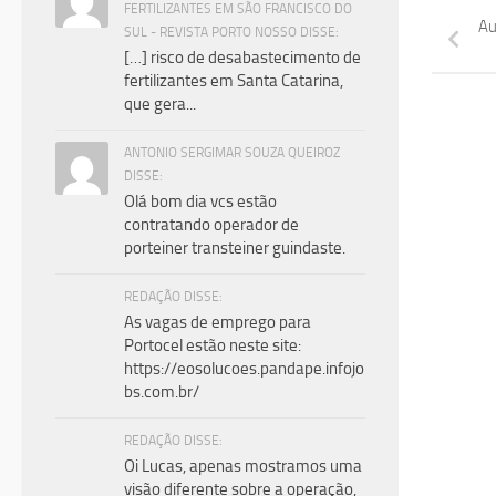
FERTILIZANTES EM SÃO FRANCISCO DO
Au
SUL - REVISTA PORTO NOSSO DISSE:
[…] risco de desabastecimento de
fertilizantes em Santa Catarina,
que gera...
ANTONIO SERGIMAR SOUZA QUEIROZ
DISSE:
Olá bom dia vcs estão
contratando operador de
porteiner transteiner guindaste.
REDAÇÃO DISSE:
As vagas de emprego para
Portocel estão neste site:
https://eosolucoes.pandape.infojo
bs.com.br/
REDAÇÃO DISSE:
Oi Lucas, apenas mostramos uma
visão diferente sobre a operação,