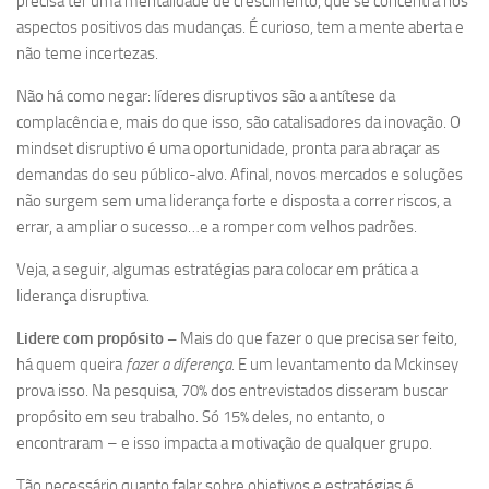
precisa ter uma mentalidade de crescimento, que se concentra nos
aspectos positivos das mudanças. É curioso, tem a mente aberta e
não teme incertezas.
Não há como negar: líderes disruptivos são a antítese da
complacência e, mais do que isso, são catalisadores da inovação. O
mindset disruptivo é uma oportunidade, pronta para abraçar as
demandas do seu público-alvo. Afinal, novos mercados e soluções
não surgem sem uma liderança forte e disposta a correr riscos, a
errar, a ampliar o sucesso…e a romper com velhos padrões.
Veja, a seguir, algumas estratégias para colocar em prática a
liderança disruptiva.
Lidere com propósito –
Mais do que fazer o que precisa ser feito,
há quem queira
fazer a diferença.
E um levantamento da Mckinsey
prova isso. Na pesquisa, 70% dos entrevistados disseram buscar
propósito em seu trabalho. Só 15% deles, no entanto, o
encontraram – e isso impacta a motivação de qualquer grupo.
Tão necessário quanto falar sobre objetivos e estratégias é