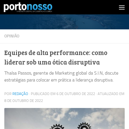
Skip to content
OPINIÃO
Equipes de alta performance: como
liderar sob uma ótica disruptiva
Thaísa Passos, gerente de Marketing global da S.I.N, discute
estratégias para colocar em prática a liderança disruptiva.
POR
REDAÇÃO
· PUBLICADO EM
6 DE OUTUBRO DE 2022
· ATUALIZADO EM
8 DE OUTUBRO DE 2022