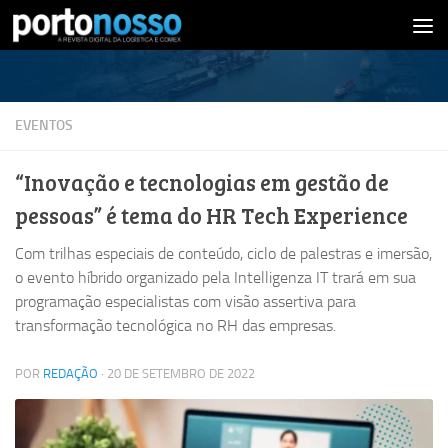
Skip to content
EVENTOS
“Inovação e tecnologias em gestão de
pessoas” é tema do HR Tech Experience
Com trilhas especiais de conteúdo, ciclo de palestras e imersão,
o evento híbrido organizado pela Intelligenza IT trará em sua
programação especialistas com visão assertiva para
transformação tecnológica no RH das empresas.
POR
REDAÇÃO
·
20 DE SETEMBRO DE 2022