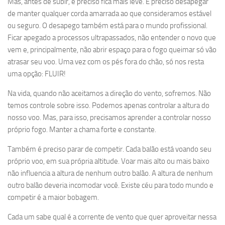
Mas, antes de subir, é preciso fica mais leve. É preciso desapegar
de manter qualquer corda amarrada ao que consideramos estável
ou seguro. O desapego também está para o mundo profissional.
Ficar apegado a processos ultrapassados, não entender o novo que
vem e, principalmente, não abrir espaço para o fogo queimar só vão
atrasar seu voo. Uma vez com os pés fora do chão, só nos resta
uma opção: FLUIR!
Na vida, quando não aceitamos a direção do vento, sofremos. Não
temos controle sobre isso. Podemos apenas controlar a altura do
nosso voo. Mas, para isso, precisamos aprender a controlar nosso
próprio fogo. Manter a chama forte e constante.
Também é preciso parar de competir. Cada balão está voando seu
próprio voo, em sua própria altitude. Voar mais alto ou mais baixo
não influencia a altura de nenhum outro balão. A altura de nenhum
outro balão deveria incomodar você. Existe céu para todo mundo e
competir é a maior bobagem.
Cada um sabe qual é a corrente de vento que quer aproveitar nessa