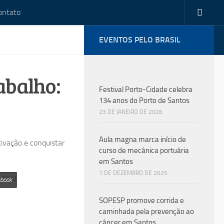
ontato
EVENTOS PELO BRASIL
abalho:
Festival Porto-Cidade celebra
134 anos do Porto de Santos
23 DE JANEIRO DE 2026
Aula magna marca início de
ivação e conquistar
curso de mecânica portuária
em Santos
1 DE DEZEMBRO DE 2025
 2022
ebook
SOPESP promove corrida e
caminhada pela prevenção ao
câncer em Santos