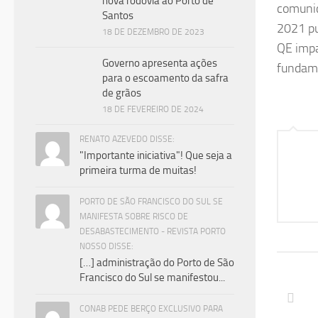
nova rodovia ao Porto de
comunic
Santos
2021 pu
18 DE DEZEMBRO DE 2023
QE impa
Governo apresenta ações
fundame
para o escoamento da safra
de grãos
18 DE FEVEREIRO DE 2024
RENATO AZEVEDO DISSE:
"Importante iniciativa"! Que seja a
primeira turma de muitas!
PORTO DE SÃO FRANCISCO DO SUL SE
MANIFESTA SOBRE RISCO DE
DESABASTECIMENTO - REVISTA PORTO
NOSSO DISSE:
[…] administração do Porto de São
Francisco do Sul se manifestou...
CONAB PEDE BERÇO EXCLUSIVO PARA