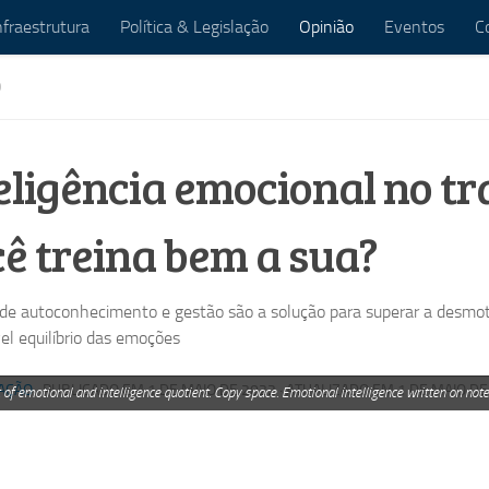
nfraestrutura
Política & Legislação
Opinião
Eventos
C
O
eligência emocional no tr
ê treina bem a sua?
 de autoconhecimento e gestão são a solução para superar a desmot
el equilíbrio das emoções
AÇÃO
· PUBLICADO EM
1 DE MAIO DE 2022
· ATUALIZADO EM
1 DE MAIO DE
 of emotional and intelligence quotient. Copy space. Emotional intelligence written on not
ok