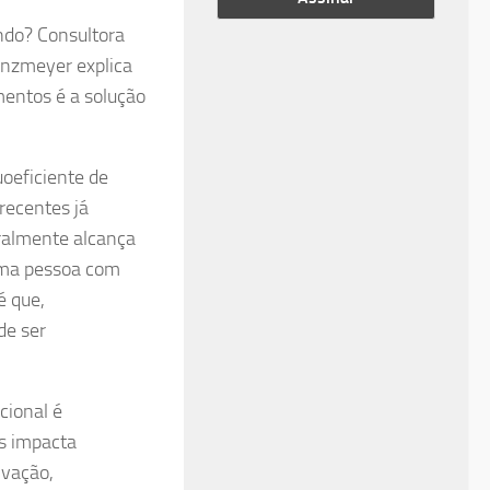
ndo? Consultora
nzmeyer explica
mentos é a solução
oeficiente de
recentes já
ralmente alcança
uma pessoa com
é que,
de ser
cional é
s impacta
ivação,