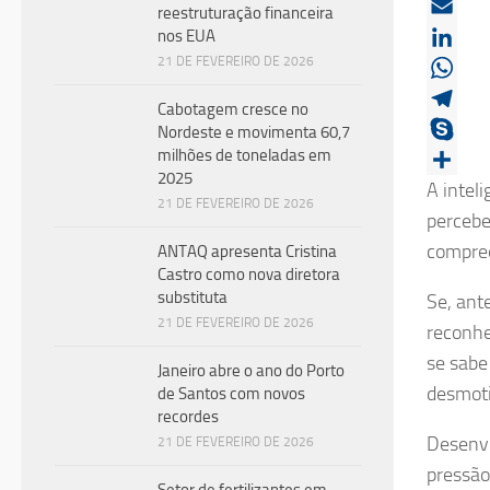
Twitter
reestruturação financeira
Email
nos EUA
21 DE FEVEREIRO DE 2026
LinkedI
Whats
Cabotagem cresce no
Telegr
Nordeste e movimenta 60,7
milhões de toneladas em
Skype
2025
Share
A intel
21 DE FEVEREIRO DE 2026
percebe
compree
ANTAQ apresenta Cristina
Castro como nova diretora
substituta
Se, ant
21 DE FEVEREIRO DE 2026
reconhe
se sabe
Janeiro abre o ano do Porto
desmoti
de Santos com novos
recordes
Desenvo
21 DE FEVEREIRO DE 2026
pressão