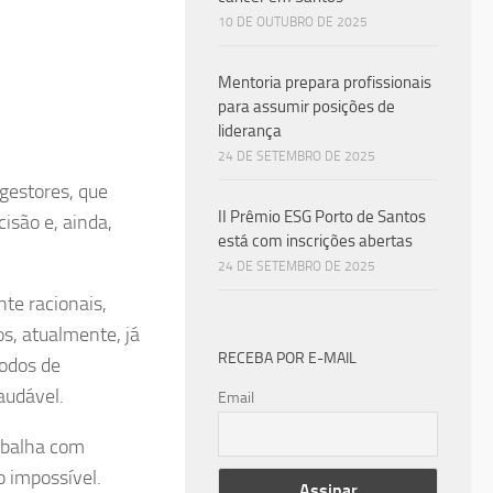
10 DE OUTUBRO DE 2025
Mentoria prepara profissionais
para assumir posições de
liderança
24 DE SETEMBRO DE 2025
gestores, que
II Prêmio ESG Porto de Santos
isão e, ainda,
está com inscrições abertas
24 DE SETEMBRO DE 2025
te racionais,
s, atualmente, já
RECEBA POR E-MAIL
íodos de
audável.
Email
abalha com
 impossível.