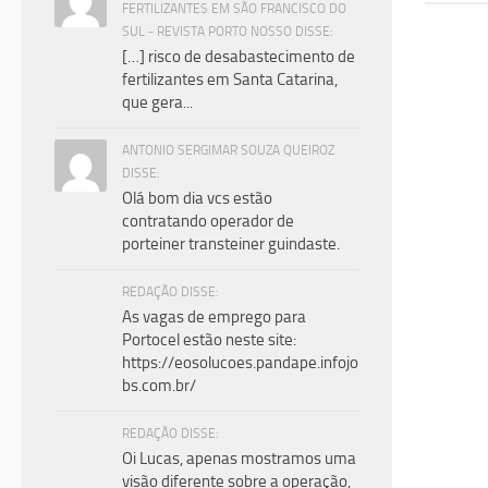
FERTILIZANTES EM SÃO FRANCISCO DO
SUL - REVISTA PORTO NOSSO DISSE:
[…] risco de desabastecimento de
fertilizantes em Santa Catarina,
que gera...
ANTONIO SERGIMAR SOUZA QUEIROZ
DISSE:
Olá bom dia vcs estão
contratando operador de
porteiner transteiner guindaste.
REDAÇÃO DISSE:
As vagas de emprego para
Portocel estão neste site:
https://eosolucoes.pandape.infojo
bs.com.br/
REDAÇÃO DISSE:
Oi Lucas, apenas mostramos uma
visão diferente sobre a operação,