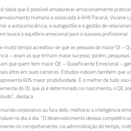
ê sabia que é possível amadurecer emocionalmente pratica
nvolvimento Humano e associada à AHK Paraná, Viviane Li
inar a autoconsciência, a autogestão e a gestão de relaciona
em busca o equilíbrio emocional para o sucesso profissional:
e muito tempo acreditou-se que as pessoas de maior QI – Qu
ência – eram as que tinham maior sucesso; porém, pesquisas 
icam que quem tem maior QE – Quoeficiente Emocional – ge
mais altos em suas carreiras. Estudos indicam também que 
 apresenta 60% maior produtividade. E o melhor de tudo isso 
temente do QI, que já é determinado no nascimento, o QE po
lvido”, destaca.
 mundo corporativo ou fora dele, melhorar a inteligência emo
nsável no dia a dia: “O desenvolvimento dessas competência
amente no comportamento, na administração do tempo, mot