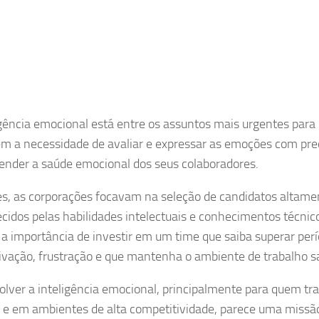
n
App
am
igência emocional está entre os assuntos mais urgentes para 
m a necessidade de avaliar e expressar as emoções com prec
nder a saúde emocional dos seus colaboradores.
es, as corporações focavam na seleção de candidatos altamen
cidos pelas habilidades intelectuais e conhecimentos técnico
 a importância de investir em um time que saiba superar per
vação, frustração e que mantenha o ambiente de trabalho s
lver a inteligência emocional, principalmente para quem tr
 e em ambientes de alta competitividade, parece uma missão