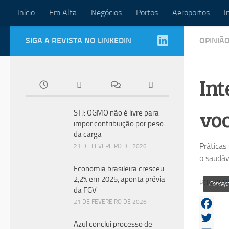
Início
Em Alta
Negócios
Portos
Aeroportos
I
Skip to content
SIGA A REVISTA NO LINKEDIN
OPINIÃ
Int
voc
STJ: OGMO não é livre para
impor contribuição por peso
da carga
Práticas
21 DE FEVEREIRO DE 2026
o saudáv
Economia brasileira cresceu
2,2% em 2025, aponta prévia
POR
RED
Concept
da FGV
21 DE FEVEREIRO DE 2026
Facebo
Azul conclui processo de