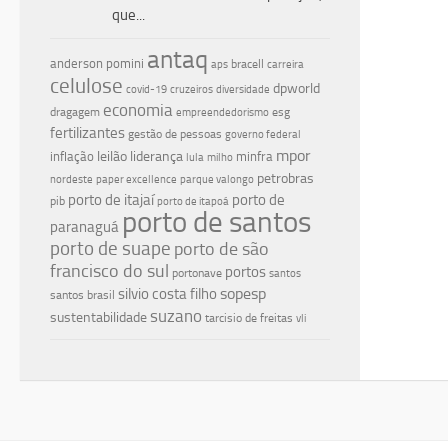
que...
antaq
anderson pomini
bracell
aps
carreira
celulose
dpworld
covid-19
cruzeiros
diversidade
economia
dragagem
esg
empreendedorismo
fertilizantes
gestão de pessoas
governo federal
mpor
leilão
liderança
inflação
minfra
lula
milho
petrobras
nordeste
paper excellence
parque valongo
porto de itajaí
porto de
pib
porto de itapoá
porto de santos
paranaguá
porto de suape
porto de são
francisco do sul
portos
portonave
santos
silvio costa filho
sopesp
santos brasil
suzano
sustentabilidade
tarcisio de freitas
vli