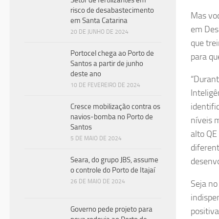
Setor de fertilizantes em
risco de desabastecimento
Mas voc
em Santa Catarina
em Dese
20 DE JUNHO DE 2024
que tre
Portocel chega ao Porto de
para qu
Santos a partir de junho
deste ano
“Durant
10 DE FEVEREIRO DE 2024
Intelig
identif
Cresce mobilização contra os
navios-bomba no Porto de
níveis 
Santos
alto QE
5 DE MAIO DE 2024
diferen
Seara, do grupo JBS, assume
desenvo
o controle do Porto de Itajaí
26 DE MAIO DE 2024
Seja no
indispe
Governo pede projeto para
positiv