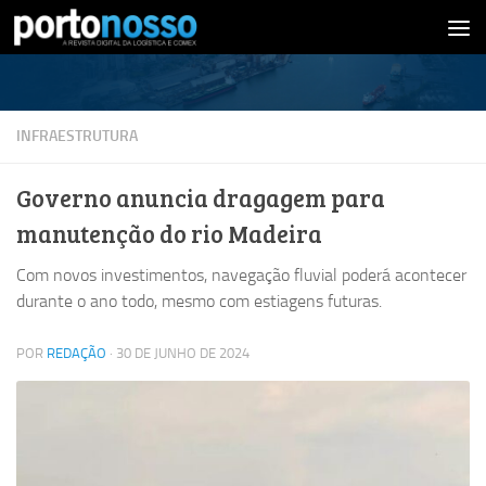
Skip to content
INFRAESTRUTURA
Governo anuncia dragagem para
manutenção do rio Madeira
Com novos investimentos, navegação fluvial poderá acontecer
durante o ano todo, mesmo com estiagens futuras.
POR
REDAÇÃO
·
30 DE JUNHO DE 2024