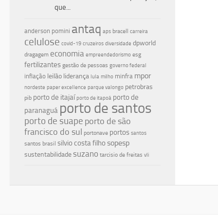
que...
antaq
anderson pomini
bracell
aps
carreira
celulose
dpworld
covid-19
cruzeiros
diversidade
economia
dragagem
esg
empreendedorismo
fertilizantes
gestão de pessoas
governo federal
mpor
leilão
liderança
inflação
minfra
lula
milho
petrobras
nordeste
paper excellence
parque valongo
porto de itajaí
porto de
pib
porto de itapoá
porto de santos
paranaguá
porto de suape
porto de são
francisco do sul
portos
portonave
santos
silvio costa filho
sopesp
santos brasil
suzano
sustentabilidade
tarcisio de freitas
vli