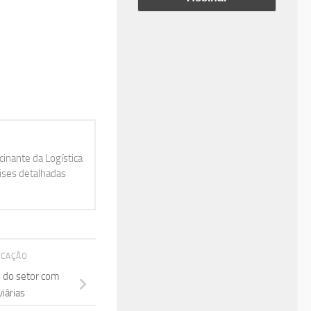
inante da Logística
lises detalhadas
ICAÇÃO
 do setor com
iárias