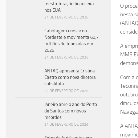
reestruturação financeira
O proce
nos EUA
nesta s
21 DE FEVEREIRO DE 2026
(ANTAQ)
Cabotagem cresce no
conside
Nordeste e movimenta 60,7
milhões de toneladas em
A empre
2025
MMS Emp
21 DE FEVEREIRO DE 2026
demonst
ANTAQ apresenta Cristina
Com a d
Castro como nova diretora
substituta
Teconna
21 DE FEVEREIRO DE 2026
outubro
dificul
Janeiro abre o ano do Porto
de Santos com novos
Navega
recordes
21 DE FEVEREIRO DE 2026
A ANTAQ
movimen