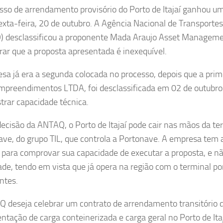
sso de arrendamento provisório do Porto de Itajaí ganhou um
exta-feira, 20 de outubro. A Agência Nacional de Transporte
 desclassificou a proponente Mada Araujo Asset Manageme
rar que a proposta apresentada é inexequível.
sa já era a segunda colocada no processo, depois que a prim
reendimentos LTDA, foi desclassificada em 02 de outubr
rar capacidade técnica.
ecisão da ANTAQ, o Porto de Itajaí pode cair nas mãos da ter
ve, do grupo TIL, que controla a Portonave. A empresa tem a
 para comprovar sua capacidade de executar a proposta, e n
dade, tendo em vista que já opera na região com o terminal po
ntes.
 deseja celebrar um contrato de arrendamento transitório 
tação de carga conteinerizada e carga geral no Porto de It