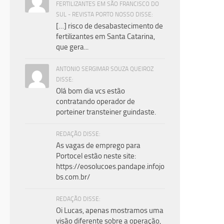
FERTILIZANTES EM SÃO FRANCISCO DO
SUL - REVISTA PORTO NOSSO DISSE:
[…] risco de desabastecimento de
fertilizantes em Santa Catarina,
que gera...
ANTONIO SERGIMAR SOUZA QUEIROZ
DISSE:
Olá bom dia vcs estão
contratando operador de
porteiner transteiner guindaste.
REDAÇÃO DISSE:
As vagas de emprego para
Portocel estão neste site:
https://eosolucoes.pandape.infojo
bs.com.br/
REDAÇÃO DISSE:
Oi Lucas, apenas mostramos uma
visão diferente sobre a operação,