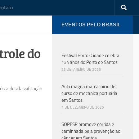
ontato
EVENTOS PELO BRASIL
role do
Festival Porto-Cidade celebra
134 anos do Porto de Santos
23 DE JANEIRO DE 2026
Aula magna marca início de
ós a desclassificação
curso de mecânica portuária
em Santos
1 DE DEZEMBRO DE 2025
SOPESP promove corrida e
caminhada pela prevenção ao
câncer em Santos