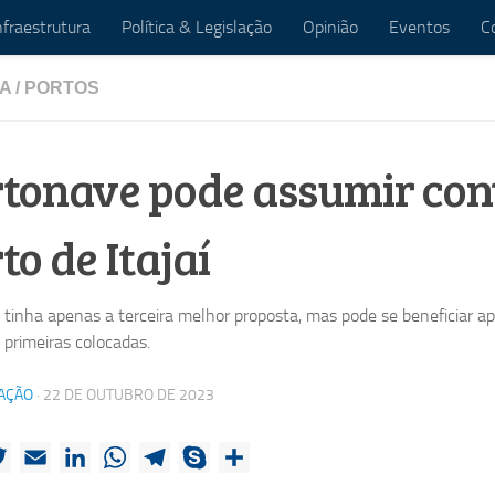
nfraestrutura
Política & Legislação
Opinião
Eventos
C
TA
/
PORTOS
tonave pode assumir cont
to de Itajaí
tinha apenas a terceira melhor proposta, mas pode se beneficiar ap
 primeiras colocadas.
AÇÃO
·
22 DE OUTUBRO DE 2023
ebook
Twitter
Email
LinkedIn
WhatsApp
Telegram
Skype
Share