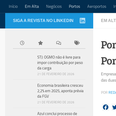
Início
Em Alta
Negócios
Portos
Aeroportos
I
Skip to content
SIGA A REVISTA NO LINKEDIN
EM AL
Por
Por
STJ: OGMO não é livre para
impor contribuição por peso
da carga
Empresa 
21 DE FEVEREIRO DE 2026
das duas
Economia brasileira cresceu
2,2% em 2025, aponta prévia
POR
RED
da FGV
21 DE FEVEREIRO DE 2026
Fac
Azul conclui processo de