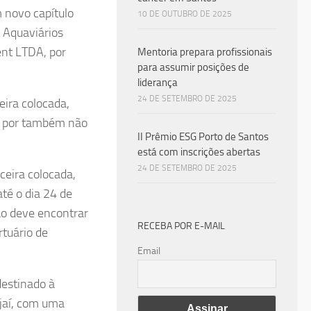
 novo capítulo
10 DE OUTUBRO DE 2025
s Aquaviários
nt LTDA, por
Mentoria prepara profissionais
para assumir posições de
liderança
24 DE SETEMBRO DE 2025
eira colocada,
o por também não
II Prêmio ESG Porto de Santos
está com inscrições abertas
24 DE SETEMBRO DE 2025
ceira colocada,
té o dia 24 de
ão deve encontrar
RECEBA POR E-MAIL
rtuário de
Email
destinado à
ajaí, com uma