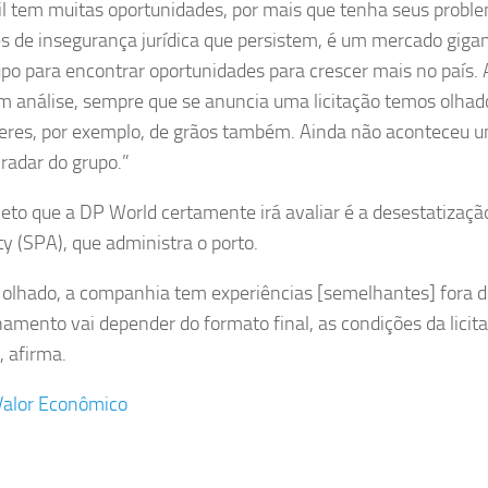
il tem muitas oportunidades, por mais que tenha seus probl
s de insegurança jurídica que persistem, é um mercado giga
upo para encontrar oportunidades para crescer mais no país.
m análise, sempre que se anuncia uma licitação temos olhad
eres, por exemplo, de grãos também. Ainda não aconteceu 
 radar do grupo.”
eto que a DP World certamente irá avaliar é a desestatizaçã
ty (SPA), que administra o porto.
olhado, a companhia tem experiências [semelhantes] fora do
namento vai depender do formato final, as condições da licit
, afirma.
Valor Econômico