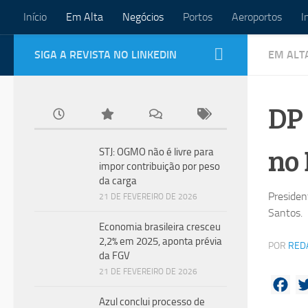
Início
Em Alta
Negócios
Portos
Aeroportos
I
Skip to content
SIGA A REVISTA NO LINKEDIN
EM ALT
DP 
no 
STJ: OGMO não é livre para
impor contribuição por peso
da carga
Presiden
21 DE FEVEREIRO DE 2026
Santos.
Economia brasileira cresceu
2,2% em 2025, aponta prévia
POR
RED
da FGV
21 DE FEVEREIRO DE 2026
Fac
Azul conclui processo de