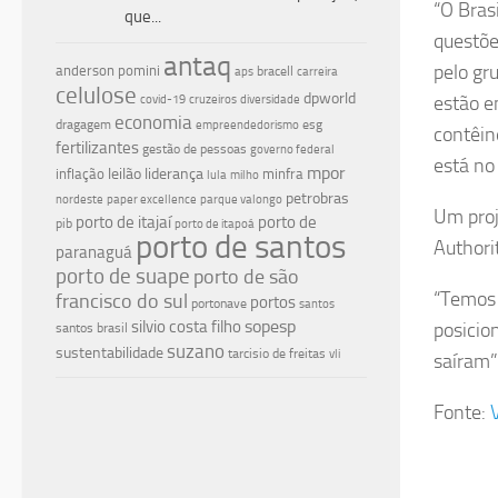
“O Bras
que...
questõe
antaq
pelo gr
anderson pomini
bracell
aps
carreira
celulose
dpworld
estão e
covid-19
cruzeiros
diversidade
economia
dragagem
esg
empreendedorismo
contêin
fertilizantes
gestão de pessoas
governo federal
está no
mpor
leilão
liderança
inflação
minfra
lula
milho
petrobras
nordeste
paper excellence
parque valongo
Um proj
porto de itajaí
porto de
pib
porto de itapoá
porto de santos
Authori
paranaguá
porto de suape
porto de são
“Temos 
francisco do sul
portos
portonave
santos
silvio costa filho
sopesp
posicio
santos brasil
suzano
sustentabilidade
tarcisio de freitas
vli
saíram”
Fonte: