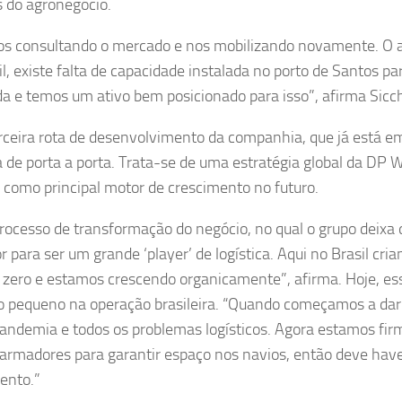
s do agronegócio.
s consultando o mercado e nos mobilizando novamente. O 
il, existe falta de capacidade instalada no porto de Santos p
 e temos um ativo bem posicionado para isso”, afirma Sicch
ceira rota de desenvolvimento da companhia, que já está em
ca de porta a porta. Trata-se de uma estratégia global da DP W
 como principal motor de crescimento no futuro.
rocesso de transformação do negócio, no qual o grupo deixa
r para ser um grande ‘player’ de logística. Aqui no Brasil cr
 zero e estamos crescendo organicamente”, afirma. Hoje, es
 pequeno na operação brasileira. “Quando começamos a dar
pandemia e todos os problemas logísticos. Agora estamos fi
armadores para garantir espaço nos navios, então deve hav
ento.”