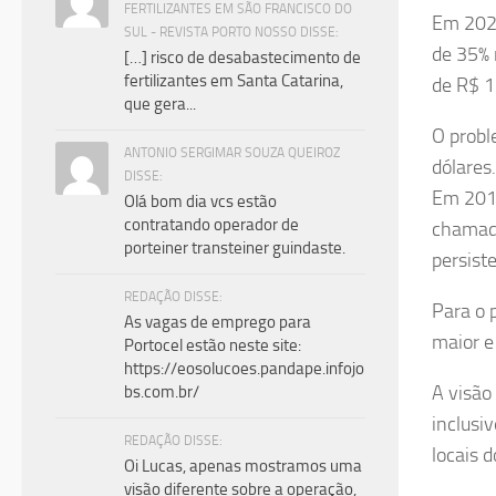
FERTILIZANTES EM SÃO FRANCISCO DO
Em 2021
SUL - REVISTA PORTO NOSSO DISSE:
de 35% 
[…] risco de desabastecimento de
fertilizantes em Santa Catarina,
de R$ 1
que gera...
O probl
ANTONIO SERGIMAR SOUZA QUEIROZ
dólares
DISSE:
Em 2017
Olá bom dia vcs estão
contratando operador de
chamado
porteiner transteiner guindaste.
persiste
REDAÇÃO DISSE:
Para o 
As vagas de emprego para
maior e
Portocel estão neste site:
https://eosolucoes.pandape.infojo
A visão
bs.com.br/
inclusi
REDAÇÃO DISSE:
locais d
Oi Lucas, apenas mostramos uma
visão diferente sobre a operação,