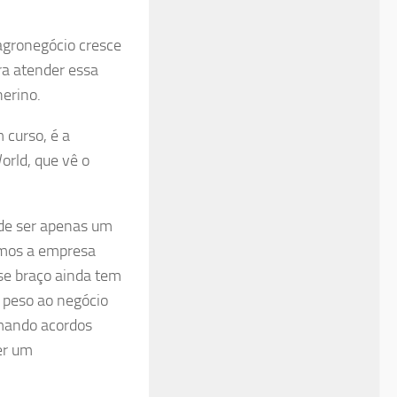
agronegócio cresce
ara atender essa
erino.
 curso, é a
orld, que vê o
 de ser apenas um
iamos a empresa
se braço ainda tem
 peso ao negócio
rmando acordos
er um