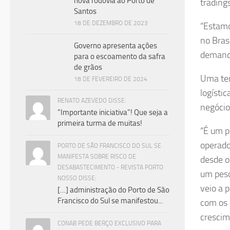
nova rodovia ao Porto de
trading
Santos
18 DE DEZEMBRO DE 2023
“Estamo
no Bras
Governo apresenta ações
demanda
para o escoamento da safra
de grãos
Uma ter
18 DE FEVEREIRO DE 2024
logísti
RENATO AZEVEDO DISSE:
negócio
"Importante iniciativa"! Que seja a
primeira turma de muitas!
“É um p
operado
PORTO DE SÃO FRANCISCO DO SUL SE
MANIFESTA SOBRE RISCO DE
desde o
DESABASTECIMENTO - REVISTA PORTO
um peso
NOSSO DISSE:
veio a 
[…] administração do Porto de São
Francisco do Sul se manifestou...
com os 
crescim
CONAB PEDE BERÇO EXCLUSIVO PARA