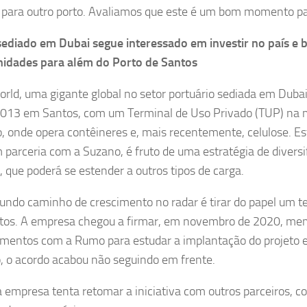
 para outro porto. Avaliamos que este é um bom momento para
ediado em Dubai segue interessado em investir no país e 
idades para além do Porto de Santos
rld, uma gigante global no setor portuário sediada em Dubai
013 em Santos, com um Terminal de Uso Privado (TUP) na
o, onde opera contêineres e, mais recentemente, celulose. E
m parceria com a Suzano, é fruto de uma estratégia de diversi
, que poderá se estender a outros tipos de carga.
ndo caminho de crescimento no radar é tirar do papel um t
os. A empresa chegou a firmar, em novembro de 2020, me
mentos com a Rumo para estudar a implantação do projeto e
, o acordo acabou não seguindo em frente.
a empresa tenta retomar a iniciativa com outros parceiros, 