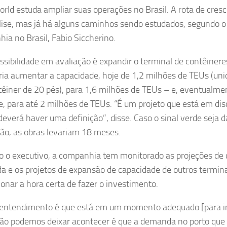
rld estuda ampliar suas operações no Brasil. A rota de cres
ise, mas já há alguns caminhos sendo estudados, segundo o
ia no Brasil, Fabio Siccherino.
sibilidade em avaliação é expandir o terminal de contêiner
eria aumentar a capacidade, hoje de 1,2 milhões de TEUs (un
êiner de 20 pés), para 1,6 milhões de TEUs – e, eventualm
e, para até 2 milhões de TEUs. “É um projeto que está em dis
deverá haver uma definição”, disse. Caso o sinal verde seja d
ão, as obras levariam 18 meses.
 o executivo, a companhia tem monitorado as projeções de
 e os projetos de expansão de capacidade de outros termina
onar a hora certa de fazer o investimento.
entendimento é que está em um momento adequado [para ini
ão podemos deixar acontecer é que a demanda no porto que 