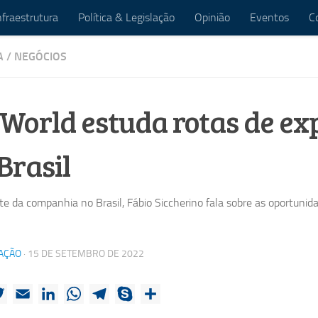
nfraestrutura
Política & Legislação
Opinião
Eventos
C
A
/
NEGÓCIOS
World estuda rotas de e
Brasil
te da companhia no Brasil, Fábio Siccherino fala sobre as oportunid
AÇÃO
·
15 DE SETEMBRO DE 2022
ebook
Twitter
Email
LinkedIn
WhatsApp
Telegram
Skype
Share