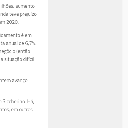
milhões, aumento
nda teve prejuízo
 em 2020.
ividamento é em
lta anual de 6,7%.
negócio (então
 situação difícil
sentem avanço
o Siccherino. Há,
antos, em outros