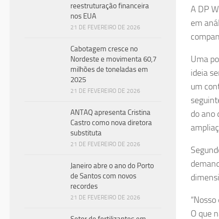
reestruturação financeira
A DP Wo
nos EUA
em anál
21 DE FEVEREIRO DE 2026
companh
Cabotagem cresce no
Uma pos
Nordeste e movimenta 60,7
milhões de toneladas em
ideia s
2025
um cont
21 DE FEVEREIRO DE 2026
seguint
ANTAQ apresenta Cristina
do ano 
Castro como nova diretora
ampliaç
substituta
21 DE FEVEREIRO DE 2026
Segundo
demanda
Janeiro abre o ano do Porto
de Santos com novos
dimensi
recordes
21 DE FEVEREIRO DE 2026
“Nosso 
O que n