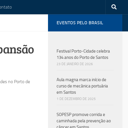
ontato
EVENTOS PELO BRASIL
xpansão
Festival Porto-Cidade celebra
134 anos do Porto de Santos
23 DE JANEIRO DE 2026
Aula magna marca início de
ades no Porto de
curso de mecânica portuária
em Santos
1 DE DEZEMBRO DE 2025
SOPESP promove corrida e
caminhada pela prevenção ao
câncer em Santos