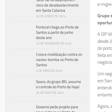
Setor de fertilizantes em
e migre
risco de desabastecimento
em Santa Catarina
Grupo s
20 DE JUNHO DE 2024
oportun
Portocel chega ao Porto de
Santos a partir de junho
A DP Wo
deste ano
desde 2
10 DE FEVEREIRO DE 2024
do port
Cresce mobilização contra os
feita e
navios-bomba no Porto de
negócio
Santos
5 DE MAIO DE 2024
Um segu
em Sant
Seara, do grupo JBS, assume
o controle do Porto de Itajaí
entendi
26 DE MAIO DE 2024
entanto
Agora, 
Governo pede projeto para