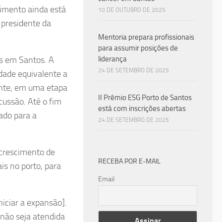
cimento ainda está
10 DE OUTUBRO DE 2025
 presidente da
Mentoria prepara profissionais
para assumir posições de
es em Santos. A
liderança
24 DE SETEMBRO DE 2025
idade equivalente a
ente, em uma etapa
II Prêmio ESG Porto de Santos
cussão. Até o fim
está com inscrições abertas
ado para a
24 DE SETEMBRO DE 2025
 crescimento de
RECEBA POR E-MAIL
is no porto, para
Email
ciar a expansão].
não seja atendida