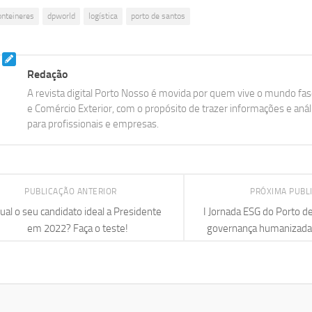
onteineres
dpworld
logística
porto de santos
Redação
A revista digital Porto Nosso é movida por quem vive o mundo fasc
e Comércio Exterior, com o propósito de trazer informações e aná
para profissionais e empresas.
PUBLICAÇÃO ANTERIOR
PRÓXIMA PUBL
ual o seu candidato ideal a Presidente
I Jornada ESG do Porto d
em 2022? Faça o teste!
governança humanizada e