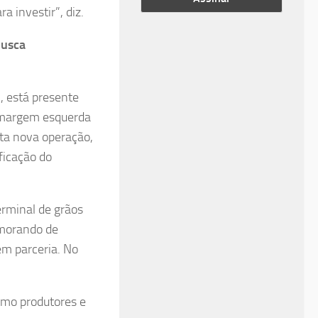
 investir”, diz.
busca
, está presente
 margem esquerda
sta nova operação,
ficação do
erminal de grãos
morando de
m parceria. No
como produtores e